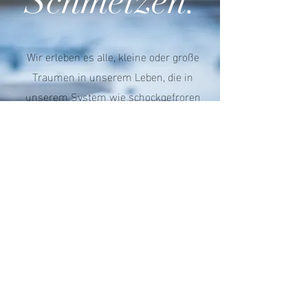
Schmelzen.
Wir erleben es alle, kleine oder große
Traumen in unserem Leben, die in
unserem System wie schockgefroren
sind.
Atelier.